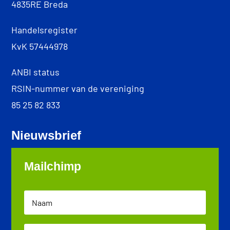
4835RE Breda
Handelsregister
KvK 57444978
ANBI status
RSIN-nummer van de vereniging
85 25 82 833
Nieuwsbrief
Mailchimp