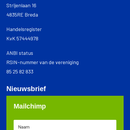
Strijenlaan 16
4835RE Breda
Handelsregister
KvK 57444978
ANBI status
RSIN-nummer van de vereniging
85 25 82 833
Nieuwsbrief
Mailchimp