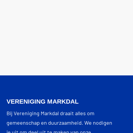
Op 12 juli 2026 is de 22e editie van de
Big Jump, een moment dat mensen in
heel Europa tegelijk in natuurwater
springen om aandacht te vragen voor...
VERENIGING MARKDAL
Bij Vereniging Markdal draait alles om
gemeenschap en duurzaamheid. We nodigen
je uit om deel uit te maken van onze