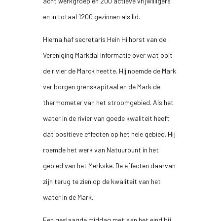
acht werkgroep en 200 actieve vrijwilligers
en in totaal 1200 gezinnen als lid.
Hierna haf secretaris Hein Hilhorst van de
Vereniging Markdal informatie over wat ooit
de rivier de Marck heette. Híj noemde de Mark
ver borgen grenskapitaal en de Mark de
thermometer van het stroomgebied. Als het
water in de rivier van goede kwaliteit heeft
dat positieve effecten op het hele gebied. Hij
roemde het werk van Natuurpunt in het
gebied van het Merkske. De effecten daarvan
zijn terug te zien op de kwaliteit van het
water in de Mark.
Een geslaagde middag met aan het eind bij